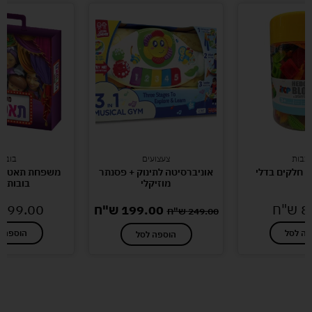
כבות
צעצועים
בובות
אוניברסיטה לתינוק + פסנתר
משפחת תאטרוני
מוזיקלי
בובות יה
8
ש"ח
199.00
199.00
ש"ח
249.00
ש"ח
פה לסל
הוספה ל
הוספה לסל
לעוד מוצרים במבצעים מיוחדים