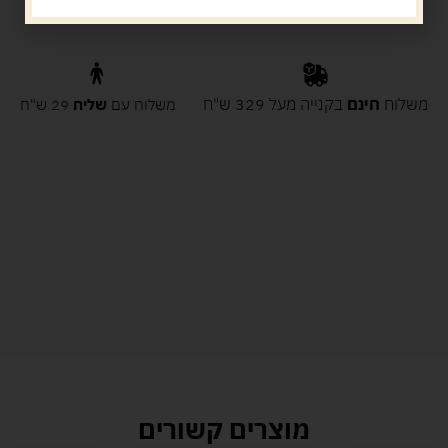
משלוח
חינם
בקנייה מעל 329 ש"ח
משלוח עם
שליח
29 ש"ח
מוצרים קשורים