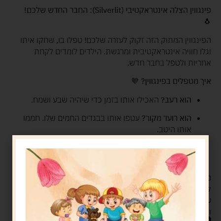
פינגווין הצלה אינטראקטיבי (Silverlit): החבר החדש שלכם!
🐧
הפינגווין המתוק הזה זקוק לעזרה שלכם! טפלו בו, שחקו איתו
וגלו חוויה אינטראקטיבית ומרגשת. הילדים לומדים לקחת
אחריות ולטפל בחבר חדש.
איך מטפלים בפינגווין?
💙
הוא רעב?
האכילו אותו בזמן כדי שיהיה שבע ושמח.
הוא רועד מקור?
עטפו אותו בבגדים החמים שלו. חממו
אותו היטב.
הוא מלוכלך?
נקו אותו בעדינות. תנו לו הרגשה נעימה
ואוהבת.
משחק שכולו אהבה ואינטראקציה!
✨ הפינגווין מגיב מיד
לפעולות שלכם. הילדים מזהים את הצרכים שלו בקלות. הם
עונים עליהם דרך משחק פעיל ומהנה. נקו, הלבישו, האכילו –
וקבלו פינגווין מאושר!
180.00
ש"ח