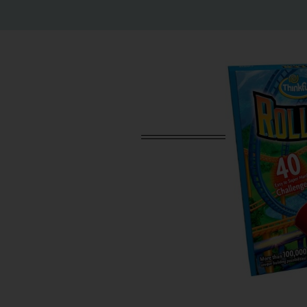
הוספה לסל
ש"ח
?