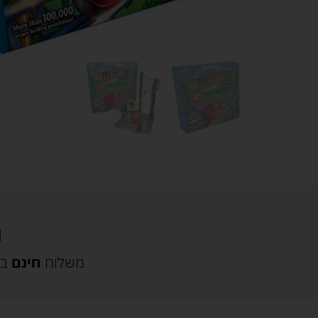
משלוח
חינם
בק