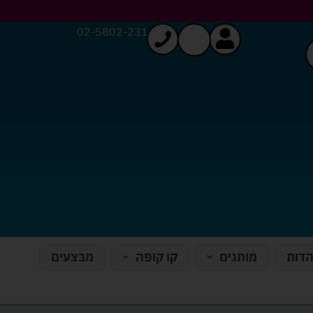
02-5802-231
הדות
מותגים
קו קופה
מבצעים