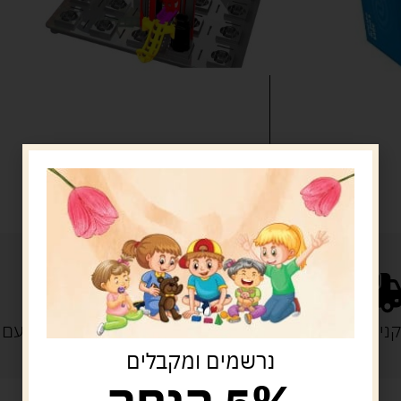
איסוף עצמי: מ"ביתר טויס" רחוב בניין דוד 18, ביתר עילית.
נייה מעל 329 ש"ח
משלוח עם
נרשמים ומקבלים