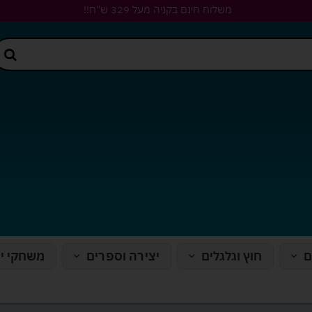
משלוח חינם בקניה מעל 329 ש"ח!!
ם
חוץ וגלגלים
יצירה וספרים
משחקי י