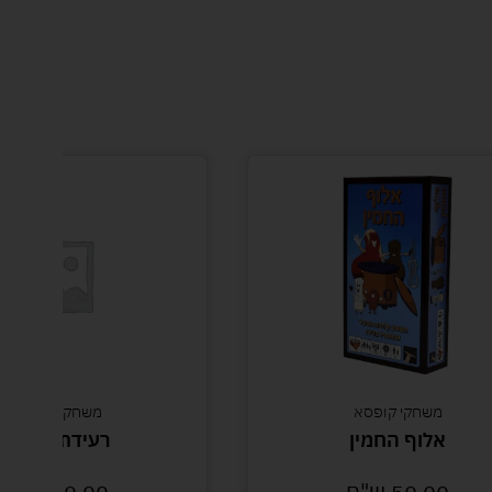
משחקי קופסא
משחקי חשיבה
אלוף החמין
רעידת אדמה
59.00
ש"ח
79.90
ש"ח