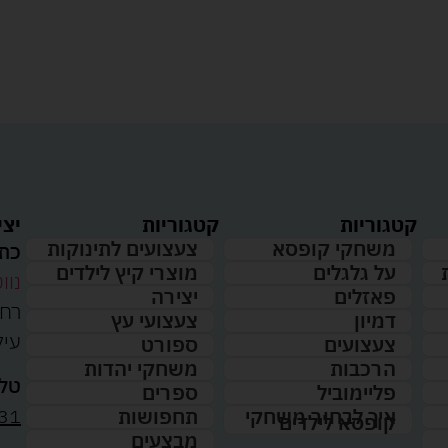
קטגוריות
קטגוריות
יצי
משחקי קופסא
צעצועים לתינוקות
כתו
על גלגלים
מוצרי קיץ לילדים
נווט
פאזלים
יצירה
דמיון
צעצועי עץ
עיל
צעצועים
ספורט
הרכבות
משחקי יהדות
טלפ
פליימוביל
ספרים
31
איך לבחור משחקי
תחפושות
קופסא לילדים
מבצעים