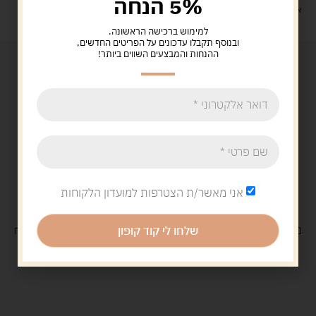
5% הנחה
איסוף עצמי: מ"ביתר טויס" רחוב בניין דוד 18, ביתר עילית.
למימוש ברכישה הראשונה.
ובנוסף תקבלו עדכונים על הפריטים החדשים,
ההנחות והמבצעים השווים ביותר!
אני מאשר/ת הצטרפות למועדון הלקוחות
משלוח
חינם
בקנייה מעל 329 ש"ח
משלוח עם
שליח
29 ש"ח
שלחו לי קוד קופון