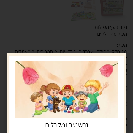
רכבת עץ מסילות
מכיל 40 חלקים
מכיל:
10 חלקי מסילה. 4 רכבים. 3 דמויות. 2 תמרורים. 2 מעמדים
לגשרים. 6 בתים מעץ. 5 עצים
למי זה מתאים? לילדים מגיל 3 ומעלה
54.00
ש"ח
קיים במלאי
הוספה לסל
קנה עכשיו
לארוז את המוצר באריזת מתנה
5.00 ש"ח
?
מעל 329 ש"ח, משלוח עם שליח עד הבית חינם! – 0 ₪
נרשמים ומקבלים
משלוח עם שליח עד הבית: 29 ש"ח
זמן אספקה: עד 4 ימי עסקים.