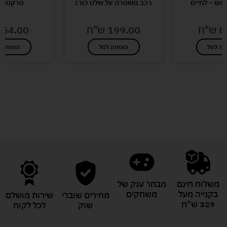
 אש – לחיים
רכב משטרה על שלט כורז
טרקטור ו
8
ש"ח
199.00
ש"ח
54.00
פה לסל
הוספה לסל
הוספה ל
לעוד מוצרים במבצעים מיוחדים
משלוח חינם
מבחר ענק של
בקנייה מעל
משחקים
מחירים שוברי
שירות מושלם
329 ש"ח
שוק
לכל לקוח