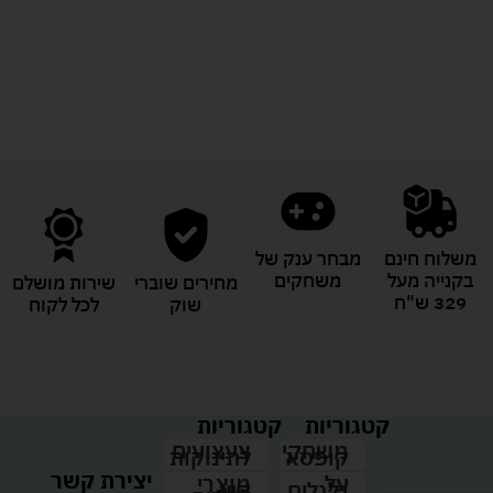
לעוד מוצרים במבצעים מיוחדים
משלוח חינם
מבחר ענק של
בקנייה מעל
משחקים
מחירים שוברי
שירות מושלם
329 ש"ח
שוק
לכל לקוח
קטגוריות
קטגוריות
צעצועים
משחקי
לתינוקות
קופסא
יצירת קשר
מוצרי
על
קיץ
גלגלים