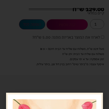
129.00
ש"ח
קיים במלאי
הוספה לסל
קנה עכשיו
לארוז את המוצר באריזת מתנה
5.00 ש"ח
?
מעל 329 ש"ח, משלוח עם שליח עד הבית חינם! – 0 ₪
משלוח עם שליח עד הבית: 29 ש"ח
זמן אספקה: עד 4 ימי עסקים.
איסוף עצמי: מ"ביתר טויס" רחוב בניין דוד 18, ביתר עילית.