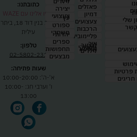
לילדים
נו
כתובתנו:
פאזלים
יצירה
ים
ת
נווטו אלינו עם WAZE
דמיון
צעצועי
עץ
 שלי
צעצועים
רחוב בנין דוד 18, ביתר
ספורט
קשר
הרכבות
עילית
משחקי
יהדות
פליימוביל
ספרים
איך
לבחור
טלפון:
משחקי
תחפושות
קופסא
עצועים
לילדים
02-5802-231
מבצעים
ימוש
שעות פתיחה:
ת פרטיות
א'-ה': 10:00-20:00
 חריגים
ו' וערבי חג: 10:00-
13:00