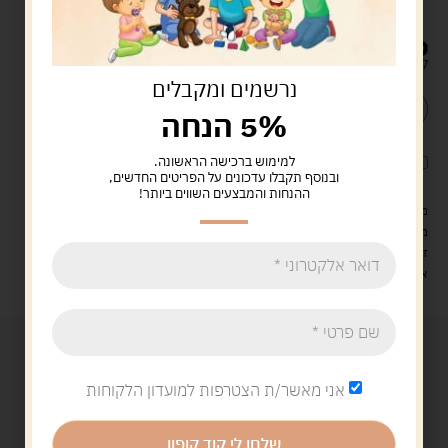
מידות השולחן:
אורך 51 ס"מ | רוחב 31 ס"מ | גובה 10
ס"מ.
79.00
ש"ח
קיים במלאי
נרשמים ומקבלים
הוספה לסל
קנה עכשיו
5% הנחה
למימוש ברכישה הראשונה.
לארוז את המוצר באריזת מתנה
5.00 ש"ח
?
ובנוסף תקבלו עדכונים על הפריטים החדשים,
ההנחות והמבצעים השווים ביותר!
מעל 329 ש"ח, משלוח עם שליח עד הבית חינם! – 0 ₪
משלוח עם שליח עד הבית: 29 ש"ח
זמן אספקה: עד 4 ימי עסקים.
איסוף עצמי: מ"ביתר טויס" רחוב בניין דוד 18, ביתר עילית.
אני מאשר/ת הצטרפות למועדון הלקוחות
שלחו לי קוד קופון