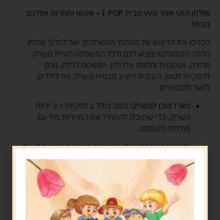
שולחן הוקי אוויר מעץ מבית I-POP – אקשן ותחרות אצלכם
בבית!
הכניסו את הריגוש של מתחמי המשחקים ישר לסלון! שולחן
ההוקי הקומפקטי מציע לכם ולכל המשפחה חוויית משחק
מהירה, אנרגטית ומלאת אדרנלין. המשטח החלק גורם
לדסקיות לטוס, והבסיס היציב מבטיח משחק נוח לילדים,
לנוער ולמבוגרים.
מארז מוכן למשחק:
הסט כולל 2 דסקיות ו-2 ידיות
משחק, כדי שתוכלו להתחיל את התחרות מיד עם
פתיחת הקופסה.
יתרונות התפתחותיים:
המשחק משפר משמעותית את
קשר העין-יד, מפתח זריזות ומעודד חשיבה מהירה.
עיצוב חכם:
מבנה קומפקטי מעץ שמעניק תחושה
מקצועית וחוסך מקום בבית.
הפעלה פשוטה:
השולחן פועל באמצעות 8 סוללות AA.