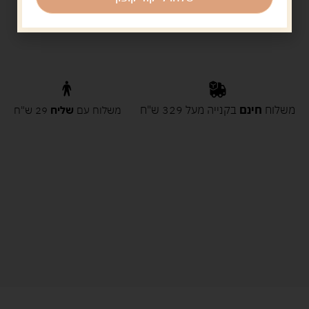
משלוח
חינם
בקנייה מעל 329 ש"ח
משלוח עם
שליח
29 ש"ח