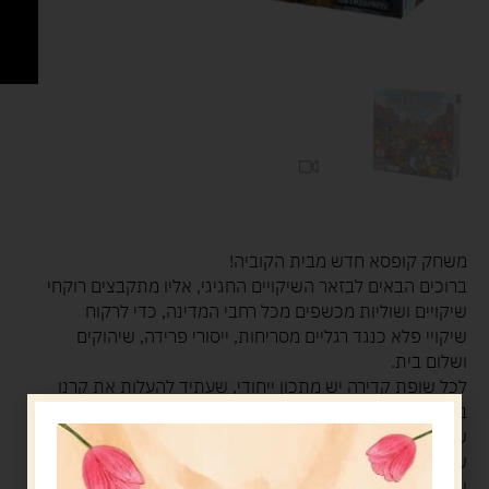
משחק קופסא חדש מבית הקוביה!
ברוכים הבאים לבזאר השיקויים החגיגי, אליו מתקבצים רוקחי
שיקויים ושוליות מכשפים מכל רחבי המדינה, כדי לרקוח
שיקויי פלא כנגד רגליים מסריחות, ייסורי פרידה, שיהוקים
ושלום בית.
לכל שופת קדירה יש מתכון ייחודי, שעתיד להעלות את קרנו
בעיני פשוטי העם, ולהקנות לו תהילת עולם!
שוק השיקויים הוא משחק מזל אסטרטגי בו המשתתפים
שולפים רכיבים אל תוך קדירה, עד לרגע בו הם מחליטים
שהתרקחת מוכנה.