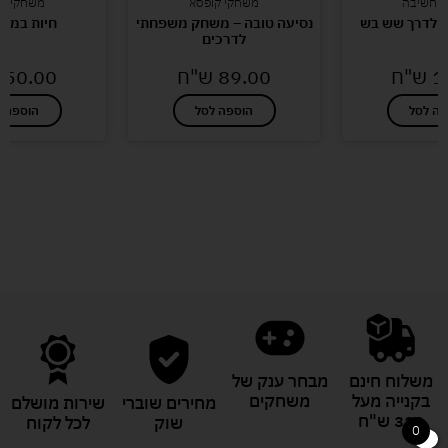
י חשיבה
משחקי קופסא
משחקי קו
 לדרך שש בש
נסיעה טובה – משחק משפחתי
חיות במש
לדרכים
1
ש"ח
89.00
ש"ח
50.00
פה לסל
הוספה לסל
הוספה ל
לעוד מוצרים במבצעים מיוחדים
משלוח חינם
מבחר ענק של
בקנייה מעל
משחקים
מחירים שוברי
שירות מושלם
329 ש"ח
שוק
לכל לקוח
0