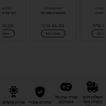
tegorized
Uncategorized
Uncatego
 לבובה
קעקועים וצארמס
רמי קוביות
6
ש"ח
46.00
ש"ח
80.00
פה לסל
הוספה לסל
הוספה ל
לעוד מוצרים במבצעים מיוחדים
משלוח חינם
מבחר ענק של
בקנייה מעל
משחקים
מחירים שוברי
שירות מושלם