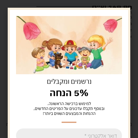
169.90
ש"ח
המלאי אזל
מעל 329 ש"ח, משלוח עם שליח עד הבית חינם! – 0 ₪
משלוח עם שליח עד הבית: 29 ש"ח
זמן אספקה: עד 4 ימי עסקים.
איסוף עצמי: מ"ביתר טויס" רחוב בניין דוד 18, ביתר עילית.
נרשמים ומקבלים
5% הנחה
למימוש ברכישה הראשונה.
ובנוסף תקבלו עדכונים על הפריטים החדשים,
ההנחות והמבצעים השווים ביותר!
משלוח
חינם
בקנייה מעל 329 ש"ח
משלוח עם
שליח
29 ש"ח