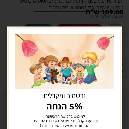
עם 4 שירים מובנים – ניתן לחבר נגן ע"י בלוטוס או כרטיס
זיכרון / יו עס בי כדי לשמוע שירים נוספים
109.00
ש"ח
נשארו במלאי רק 2
הוספה לסל
קנה עכשיו
לארוז את המוצר באריזת מתנה
5.00 ש"ח
?
מעל 329 ש"ח, משלוח עם שליח עד הבית חינם! – 0 ₪
משלוח עם שליח עד הבית: 29 ש"ח
זמן אספקה: עד 4 ימי עסקים.
איסוף עצמי: מ"ביתר טויס" רחוב בניין דוד 18, ביתר עילית.
נרשמים ומקבלים
5% הנחה
למימוש ברכישה הראשונה.
ובנוסף תקבלו עדכונים על הפריטים החדשים,
ההנחות והמבצעים השווים ביותר!