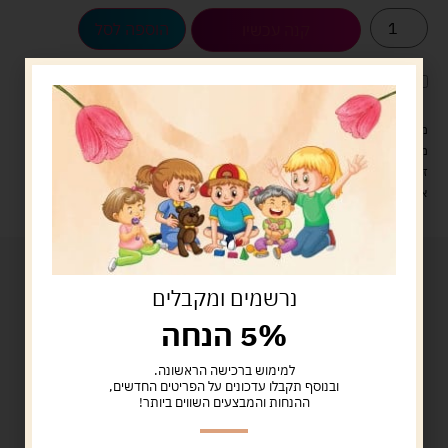
הוספה לסל
קנה עכשיו
לארוז את המוצר באריזת מתנה
5.00 ש"ח
?
מעל 329 ש"ח, משלוח עם שליח עד הבית חינם! – 0 ₪
משלוח עם שליח עד הבית: 29 ש"ח
זמן אספקה: עד 4 ימי עסקים.
איסוף עצמי: מ"ביתר טויס" רחוב בניין דוד 18, ביתר עילית.
נרשמים ומקבלים
5% הנחה
למימוש ברכישה הראשונה.
ובנוסף תקבלו עדכונים על הפריטים החדשים,
ההנחות והמבצעים השווים ביותר!