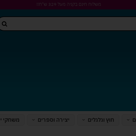
משלוח חינם בקניה מעל 329 ש"ח!!
ם
חוץ וגלגלים
יצירה וספרים
משחקי י