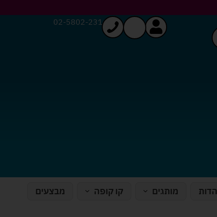
02-5802-231
הדות
מותגים
קו קופה
מבצעים