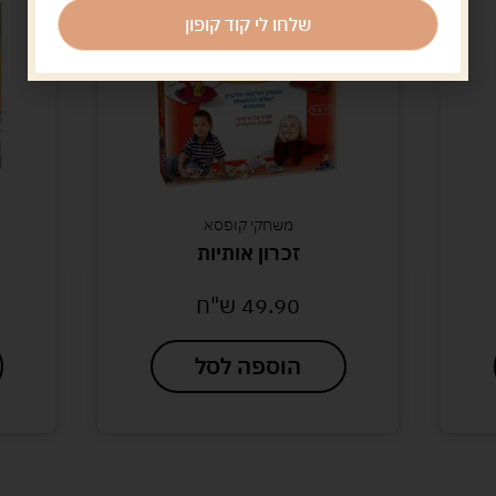
שלחו לי קוד קופון
משחקי קופסא
זכרון אותיות
49.90
ש"ח
הוספה לסל