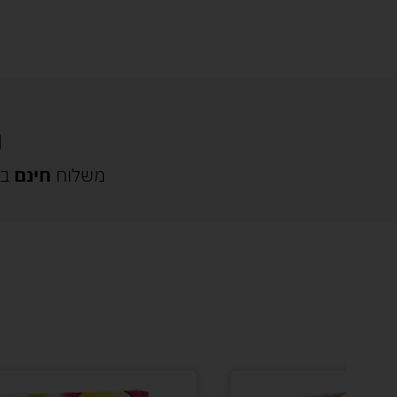
משלוח
חינם
בק