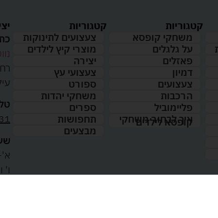
קטגוריות
קטגוריות
יצי
משחקי קופסא
צעצועים לתינוקות
כתו
על גלגלים
מוצרי קיץ לילדים
נווט
פאזלים
יצירה
דמיון
צעצועי עץ
עיל
צעצועים
ספורט
הרכבות
משחקי יהדות
טלפ
פליימוביל
ספרים
31
איך לבחור משחקי
תחפושות
קופסא לילדים
מבצעים
שעו
א'-ה': 
00