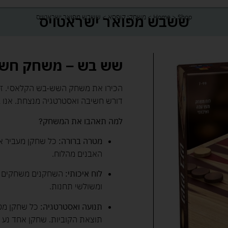
ששבש מפואר ישראטויס
Shop
>
Home
>
משחקי קופסא
>
ששבש מפואר ישראטויס
שש בש – משחק חשי
הכירו את משחק השש-בש הקלאסי. זה
דורש חשיבה ואסטרטגיה מנצחת. אנו 
למה תאהבו את המשחק?
מטרה ברורה:
כל שחקן מעביר א
האבנים מהלוח.
לוח איכותי:
השחקנים משחקים על
ומשולשי תחנות.
תנועה ואסטרטגיה:
כל שחקן מטי
תוצאת הקוביות. שחקן אחד נע עם 