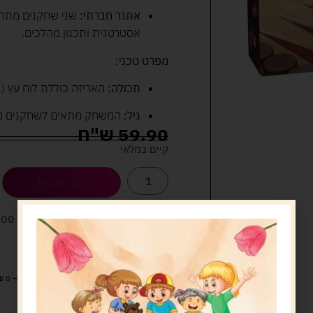
אתגר חברתי:
שני שחקנים מתחר
אסטרטגית ותכנון מהלכים.
מפרט טכני:
תכולה:
האריזה כוללת לוח עץ (25/25 ס"מ), 30 אבנים, 2 קוביות ודף הוראות.
גיל:
המשחק מתאים לשחקנים מגיל 7 ועד 99 
59.90
ש"ח
קיים במלאי
קנה עכשיו
לארוז את המוצר באריזת מתנה
5.00 
מעל 329 ש"ח, משלוח עם שליח עד הבית חינם! – 0 ₪
משלוח עם שליח עד הבית: 29 ש"ח
זמן אספקה: עד 4 ימי עסקים.