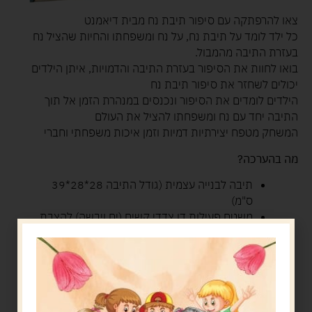
צאו להרפתקה עם סיפור תיבת נח מבית דיאמנט
כל ילד לומד על תיבת נח, על נח ומשפחתו והחיות שהציל נח
בעזרת התיבה מהמבול.
בואו לחוות את הסיפור בעזרת התיבה והדמויות, איתן הילדים
יכולים לשחזר את סיפור תיבת נח
הילדים לומדים את הסיפור ונכנסים במנהרת הזמן אל תוך
התיבה יחד עם נח ומשפחתו להציל את העולם
המשחק מטפח יצירתיות דמיות וזמן איכות משפחתי וחברי
מה בהערכה?
תיבה לבנייה עצמית (גודל התיבה 28*28*39
ס"מ)
משטח פעילות דו צדדי קשיח (ים ויבשה) להצבת
הדמויות (100*40 ס"מ)
דמויות נח ומשפחתו
דמויות בעלי חיים
אביזרים נלווים לסיפור
קומיקס