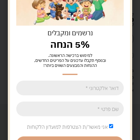
דף העשרה והעמקה לילדים ולהורים
הוראות הרכבה
למי זה מתאים? לכולם! מגיל 3 ומעלה
59.00
ש"ח
קיים במלאי
נרשמים ומקבלים
הוספה לסל
קנה עכשיו
5% הנחה
לארוז את המוצר באריזת מתנה
5.00 ש"ח
?
למימוש ברכישה הראשונה.
ובנוסף תקבלו עדכונים על הפריטים החדשים,
ההנחות והמבצעים השווים ביותר!
מעל 329 ש"ח, משלוח עם שליח עד הבית חינם! – 0 ₪
משלוח עם שליח עד הבית: 29 ש"ח
זמן אספקה: עד 4 ימי עסקים.
איסוף עצמי: מ"ביתר טויס" רחוב בניין דוד 18, ביתר עילית.
אני מאשר/ת הצטרפות למועדון הלקוחות