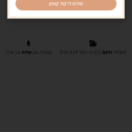
שלחו לי קוד קופון
משלוח
חינם
בקנייה מעל 329 ש"ח
משלוח עם
שליח
29 ש"ח