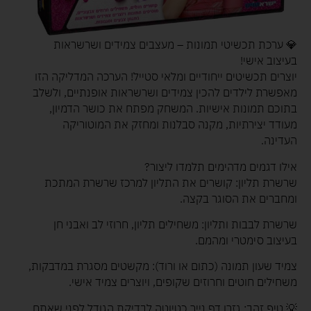
💎 ערכת תכשיטי תמונות – מעצבים צמידים ושרשראות
בעיצוב אישי!
יוצרים תכשיטים ייחודיים ומלאי סטייל! הערכה המדליקה הזו
מאפשרת לילדים להכין צמידים ושרשראות אופנתיים, ולשלב
בתוכם תמונות אישיות. המשחק מפתח את כושר הדמיון,
מעודד יצירתיות, מקנה סבלנות ומחזק את המוטוריקה
העדינה.
אילו דגמים מדהימים תלמדו ליצור?
שרשרת תליון: קושרים את התליון למרכז שרשרת המתכת
ומחברים את הסוגר בקצה.
שרשרת לבבות ותליון: משחילים תליון, חרוזי לב ואבני חן
בעיצוב סימטרי ומהמם.
צמיד שעון תמונה (כתום או ורוד): מקשטים מסגרת במדבקות,
משחילים חוטים וחרוזים שקופים, ויוצרים צמיד אישי.
💡 טיפ זהב: גזרו דף נייר כטיוטה לבדיקת הגודל לפני שאתם