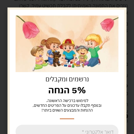
גוזרים את התמונה האמיתית! לקבלת תכשיט עמיד, קשרו
את החוטים 3–4 פעמים והדקו היטב.
מה תמצאו בתוך המארז?
5 מסגרות לתמונות (2 גדולות, 3 קטנות)
45 חרוזים שקופים (15 גדולים, 30 קטנים)
16 חרוזי לב ו-40 אבני חן גדולות
מדבקות אבני חן קטנות לקישוט
שרשרת מתכת וחוט קשירה איכותי
נרשמים ומקבלים
📋 פרטים נוספים: מתאים לגילאי 6 ומעלה | מיועד ל-1
5% הנחה
משתתפים או יותר.
למימוש ברכישה הראשונה.
רוצים לעצב את תכשיט החלומות שלכם? הוסיפו לעגלה
ובנוסף תקבלו עדכונים על הפריטים החדשים,
ההנחות והמבצעים השווים ביותר!
עכשיו!
49.90
ש"ח
נשארו במלאי רק 1