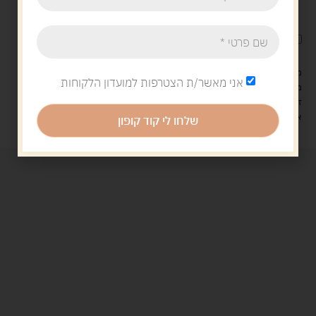
הוספה לסל
קנה עכשיו
לארוז את המוצר באריזת מתנה
5.00 ש"ח
?
מעל 329 ש"ח, משלוח עם שליח עד הבית חינם! – 0 ₪
אני מאשר/ת הצטרפות למועדון הלקוחות
משלוח עם שליח עד הבית: 29 ש"ח
זמן אספקה: עד 4 ימי עסקים.
איסוף עצמי: מ"ביתר טויס" רחוב בניין דוד 18, ביתר עילית.
שלחו לי קוד קופון