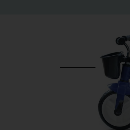
הוספה לסל
ש"ח
?