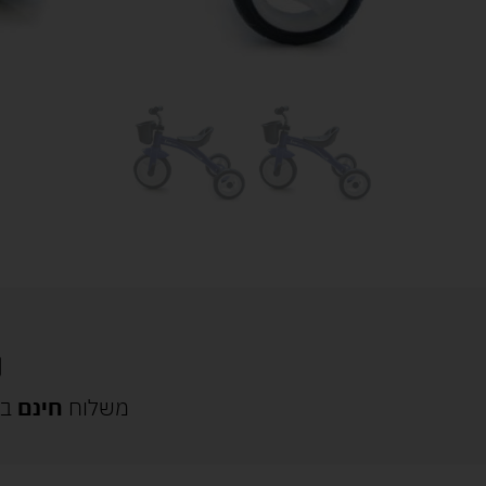
משלוח
חינם
בק