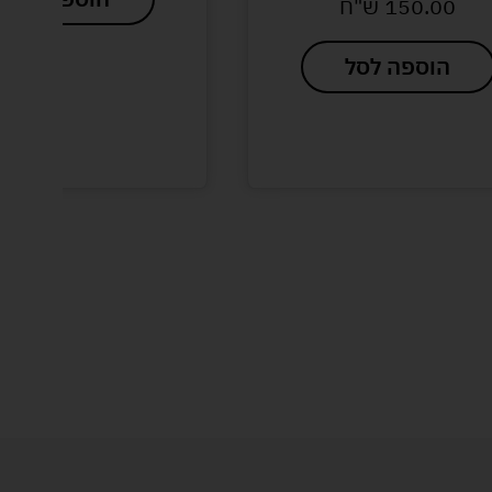
ש"ח
לסל