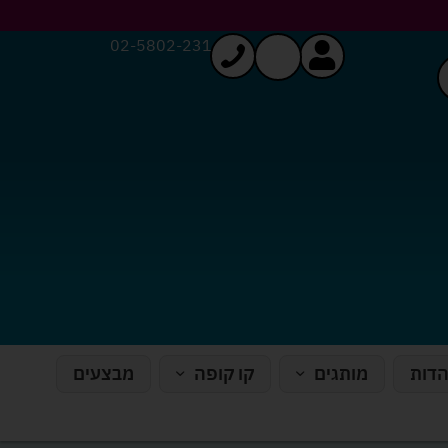
02-5802-231
הדות
מותגים
קו קופה
מבצעים