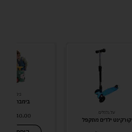
בימבות
בימבה פאלק
לים
240.00
ש"ח
ים מתקפל
הוספה לסל