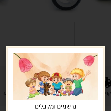
משלוח עם שליח עד הבית: 29 ש"ח
זמן אספקה: עד 4 ימי עסקים.
איסוף עצמי: מ"ביתר טויס" רחוב בניין דוד 18, ביתר עילית.
נייה מעל 329 ש"ח
משלוח עם
נרשמים ומקבלים