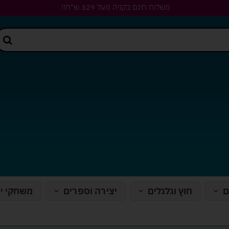
משלוח חינם בקניה מעל 329 ש"ח!!
ם
חוץ וגלגלים
יצירה וספרים
משחקי י