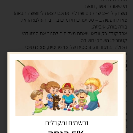
מי שאורז ראשון, נוסע!
משחק ל 2-4 שחקנים שידליק אתכם לצאת לחופשה הבאה!
צאו לחופשה ב – 30 יעדים חלומיים ברחבי העולם: הוואי,
בורה בורה, איביזה…
אבל קודם כל, וודאו שאתם מצליחים לסגור את המזוודה!
קטגוריה: משחקי חשיבה
תכולה: 4 מזוודות, 4 סטים של 13 פריטים, 30 כרטיסי
יעד/חידה
פיתוח מיומנויות: פתרון בעיות, ריכוז, ראייה תלת ממדית
104.00
ש"ח
קיים במלאי
הוספה לסל
קנה עכשיו
לארוז את המוצר באריזת מתנה
5.00 ש"ח
?
מעל 329 ש"ח, משלוח עם שליח עד הבית חינם! – 0 ₪
משלוח עם שליח עד הבית: 29 ש"ח
נרשמים ומקבלים
זמן אספקה: עד 4 ימי עסקים.
איסוף עצמי: מ"ביתר טויס" רחוב בניין דוד 18, ביתר עילית.