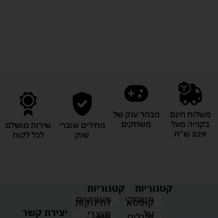
לעוד מוצרים במבצעים מיוחדים
משלוח חינם
מבחר ענק של
בקנייה מעל
משחקים
מחירים שוברי
שירות מושלם
329 ש"ח
שוק
לכל לקוח
קטגוריות
קטגוריות
צעצועים
משחקי
לתינוקות
קופסא
יצירת קשר
מוצרי
על
קיץ
גלגלים