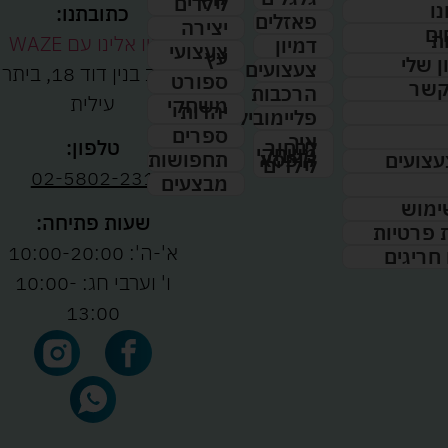
לילדים
נו
כתובתנו:
פאזלים
יצירה
ים
ת
נווטו אלינו עם WAZE
דמיון
צעצועי
עץ
 שלי
צעצועים
רחוב בנין דוד 18, ביתר
ספורט
קשר
הרכבות
עילית
משחקי
יהדות
פליימוביל
ספרים
איך
לבחור
טלפון:
משחקי
תחפושות
קופסא
עצועים
לילדים
02-5802-231
מבצעים
ימוש
שעות פתיחה:
ת פרטיות
א'-ה': 10:00-20:00
 חריגים
ו' וערבי חג: 10:00-
13:00