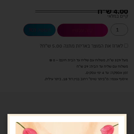
4.00
ש"ח
קיים במלאי
הוספה לסל
קנה עכשיו
לארוז את המוצר באריזת מתנה
5.00 ש"ח
?
מעל 329 ש"ח, משלוח עם שליח עד הבית חינם! – 0 ₪
משלוח עם שליח עד הבית: 29 ש"ח
זמן אספקה: עד 4 ימי עסקים.
איסוף עצמי: מ"ביתר טויס" רחוב בניין דוד 18, ביתר עילית.