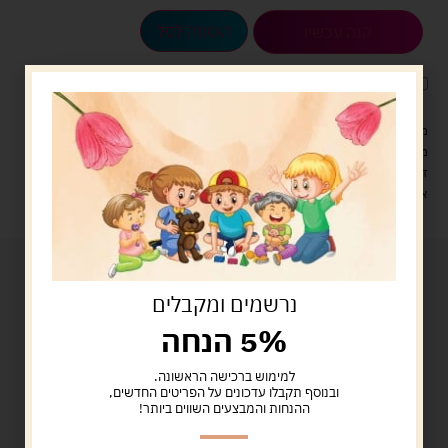
הוספה לסל
קנה עכשיו
לארוז את המוצר באריזת מתנה
5.00 ש"ח
?
מעל 329 ש"ח, משלוח עם שליח עד הבית חינם! – 0 ₪
משלוח עם שליח עד הבית: 29 ש"ח
זמן אספקה: עד 4 ימי עסקים.
איסוף עצמי: מ"ביתר טויס" רחוב בניין דוד 18, ביתר עילית.
נרשמים ומקבלים
5% הנחה
למימוש ברכישה הראשונה.
ובנוסף תקבלו עדכונים על הפריטים החדשים,
ההנחות והמבצעים השווים ביותר!