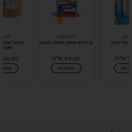
 לגננת
גנים ומוסדות
ercetti
בעים יהדות
הך פטיש משחק משולב בקומות
כפתורי מוזאי
240חלקים
1
ש"ח
69.00
ש"ח
140.00
פה לסל
הוספה לסל
הוספה ל
לעוד מוצרים במבצעים מיוחדים