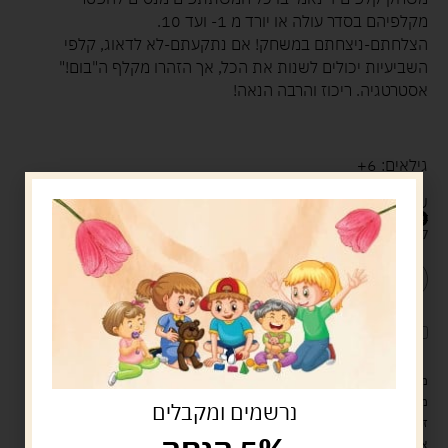
מקלפיהם בסדר עולה או יורד מ 1- ועד 10.
הצלחתם-ניצחתם במשחק! אם נתקעתם-לא לדאוג, קלפי
השביעיות יכולים לשנות את הכל, אך הזהרו מקלף ה"בום!"
אסטרטגיה. ריכוז והרבה הנאה
!
גילאים: 6+
שחנים: 2-8
45.00
ש"ח
קיים במלאי
הוספה לסל
קנה עכשיו
לארוז את המוצר באריזת מתנה
5.00 ש"ח
?
מעל 329 ש"ח, משלוח עם שליח עד הבית חינם! – 0 ₪
משלוח עם שליח עד הבית: 29 ש"ח
נרשמים ומקבלים
זמן אספקה: עד 4 ימי עסקים.
איסוף עצמי: מ"ביתר טויס" רחוב בניין דוד 18, ביתר עילית.