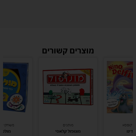
מוצרים קשורים
י קופסא
מותגים
משחקי חש
ו דינו
מונופול קלאסי
מולטי