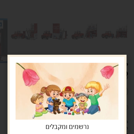
282.00
ש"ח
249.00
ש"ח
קיים במלאי
הוספה לסל
קנה עכשיו
לארוז את המוצר באריזת מתנה
5.00 ש"ח
?
מעל 329 ש"ח, משלוח עם שליח עד הבית חינם! – 0 ₪
נרשמים ומקבלים
משלוח עם שליח עד הבית: 29 ש"ח