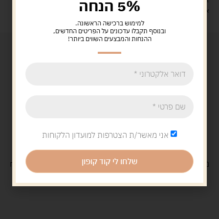
5% הנחה
זמן אספקה: עד 4 ימי עסקים.
איסוף עצמי: מ"ביתר טויס" רחוב בניין דוד 18, ביתר עילית.
למימוש ברכישה הראשונה.
ובנוסף תקבלו עדכונים על הפריטים החדשים,
ההנחות והמבצעים השווים ביותר!
אני מאשר/ת הצטרפות למועדון הלקוחות
שלחו לי קוד קופון
משלוח
חינם
בקנייה מעל 329 ש"ח
משלוח עם
שליח
29 ש"ח