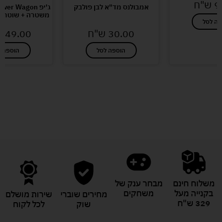
9
ש"ח
אמבולנס מד"א לבן פולבק
ג'יפ er Wagon
משטרה + שוטר ברודר 
פה לסל
30.00
ש"ח
249.00
הוספה לסל
הוספה ל
לעוד מוצרים במבצעים מיוחדים
משלוח חינם
מבחר ענק של
בקנייה מעל
משחקים
מחירים שוברי
שירות מושלם
329 ש"ח
שוק
לכל לקוח