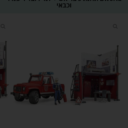
וכבאי