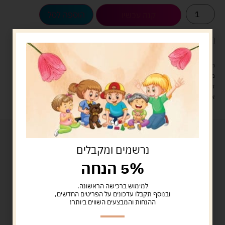
הוספה לסל
קנה עכשיו
לארוז את המוצר באריזת מתנה
5.00 ש"ח
?
מעל 329 ש"ח, משלוח עם שליח עד הבית חינם! – 0 ₪
משלוח עם שליח עד הבית: 29 ש"ח
זמן אספקה: עד 4 ימי עסקים.
איסוף עצמי: מ"ביתר טויס" רחוב בניין דוד 18, ביתר עילית.
נרשמים ומקבלים
5% הנחה
למימוש ברכישה הראשונה.
ובנוסף תקבלו עדכונים על הפריטים החדשים,
ההנחות והמבצעים השווים ביותר!