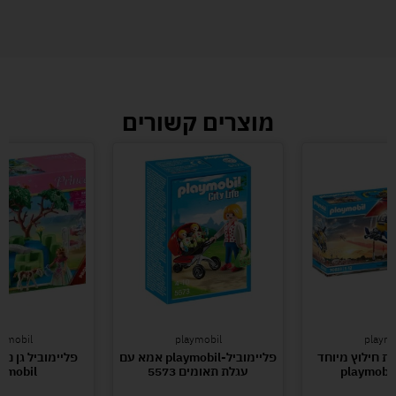
מוצרים קשורים
aymobil
playmobil
playmo
ות חילוץ מיוחד
פליימוביל-playmobil אמא עם
עגלת תאומים 5573
ymobil