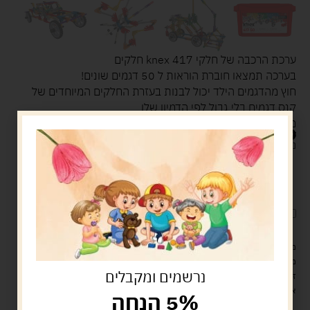
ערכת הרכבה של חלקי knex 417 חלקים
בערכה תמצאו חוברת הוראות ל 50 דגמים שונים!
חוץ מהדגמים הילד יכול לבנות בעזרת החלקים המיוחדים של
קנס דגמים בלי גבול לפי הדמיון שלו
מתאים מגיל 7 ומעלה
119.00
ש"ח
נשארו במלאי רק 1
הוספה לסל
קנה עכשיו
לארוז את המוצר באריזת מתנה
5.00 ש"ח
?
מעל 329 ש"ח, משלוח עם שליח עד הבית חינם! – 0 ₪
משלוח עם שליח עד הבית: 29 ש"ח
נרשמים ומקבלים
זמן אספקה: עד 4 ימי עסקים.
איסוף עצמי: מ"ביתר טויס" רחוב בניין דוד 18, ביתר עילית.
5% הנחה