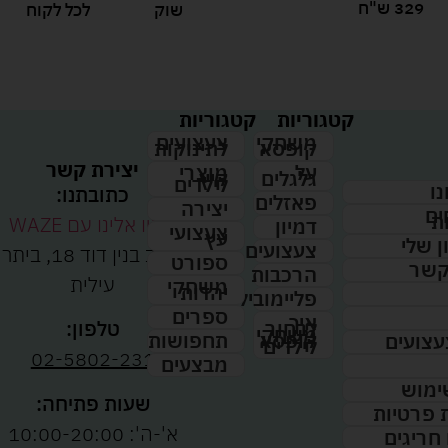
329 ש"ח
שוק
לכל לקוח
קטגוריות
קטגוריות
צעצועים
משחקי
לתינוקות
קופסא
יצירת קשר
מוצרי
על
קיץ
גלגלים
לילדים
נו
כתובתנו:
פאזלים
יצירה
ים
ת
נווטו אלינו עם WAZE
דמיון
צעצועי
עץ
 שלי
צעצועים
רחוב בנין דוד 18, ביתר
ספורט
קשר
הרכבות
עילית
משחקי
יהדות
פליימוביל
ספרים
איך
לבחור
טלפון:
משחקי
תחפושות
קופסא
עצועים
לילדים
02-5802-231
מבצעים
ימוש
שעות פתיחה:
ת פרטיות
א'-ה': 10:00-20:00
 חריגים