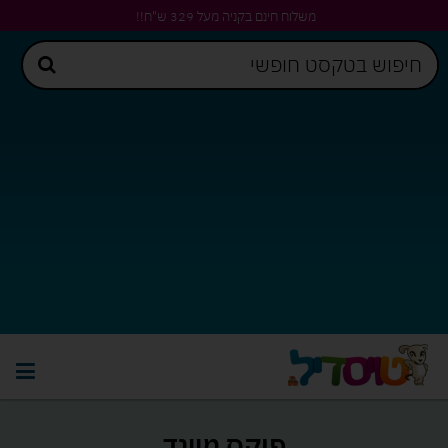
משלוח חינם בקניה מעל 329 ש"ח!!
פוקס מיינד