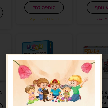
 נוסף
הוספה לסל
אי אזל
נשארו במלאי רק 2
וטות כלי
גאוני צורות צבעים
ג
בורה
מספרים ועוד
4
ש"ח
50.00
ש"ח