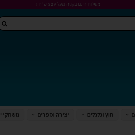
משלוח חינם בקניה מעל 329 ש"ח!!
ם
חוץ וגלגלים
יצירה וספרים
משחקי י