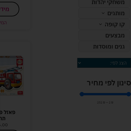
משחקי יהדות
מידע
מותגים
המל
קו קופה
מבצעים
גנים ומוסדות
סינון לפי מחיר
252
₪
—
2
₪
פאזל פע
תח
6.00