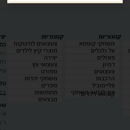
קטגוריות
קטגוריות
יצי
משחקי קופסא
צעצועים לתינוקות
כתו
על גלגלים
מוצרי קיץ לילדים
נווט
פאזלים
יצירה
דמיון
צעצועי עץ
עיל
צעצועים
ספורט
הרכבות
משחקי יהדות
טלפ
פליימוביל
ספרים
31
איך לבחור משחקי
תחפושות
קופסא לילדים
מבצעים
שעו
א'-ה': 