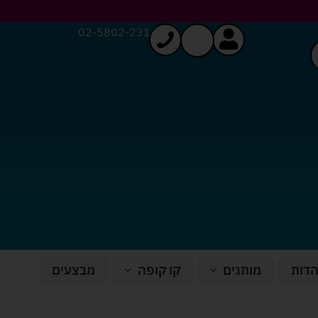
02-5802-231
הדות
מותגים
קו קופה
מבצעים