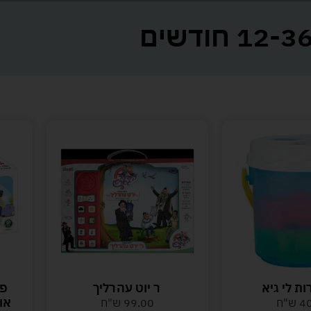
12-3 חודשים
ות לי גיא
ר יוט עהרליך
אוט
4
ש"ח
99.00
ש"ח