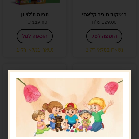
רמיקוב סופר קלאסי
תפוס ת'לשון
129.00
ש"ח
119.00
ש"ח
הוספה לסל
הוספה לסל
נשארו במלאי רק 2
נשארו במלאי רק 1
שעת שיא קלאסי – 40
רברסי
אתגרים
54.90
ש"ח
39.90
ש"ח