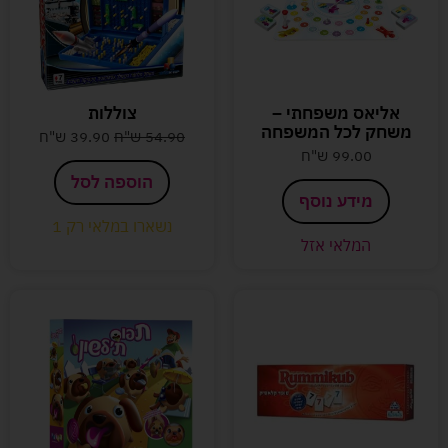
אליאס משפחתי –
צוללות
משחק לכל המשפחה
54.90
ש"ח
39.90
ש"ח
99.00
ש"ח
הוספה לסל
מידע נוסף
נשארו במלאי רק 1
המלאי אזל