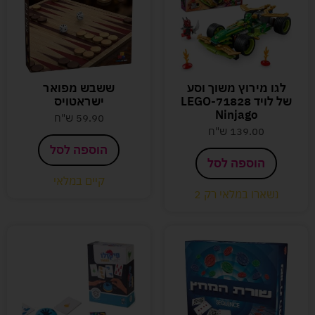
לגו מירוץ משוך וסע
ששבש מפואר
של לויד 71828-LEGO
ישראטויס
Ninjago
59.90
ש"ח
139.00
ש"ח
הוספה לסל
הוספה לסל
קיים במלאי
נשארו במלאי רק 2