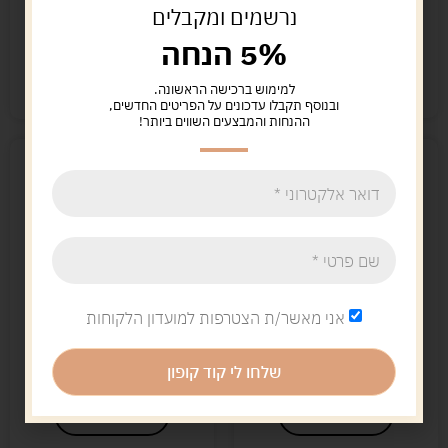
109.00
ש"ח
נרשמים ומקבלים
הוספה לסל
5% הנחה
הוספה לסל
קיים במלאי
למימוש ברכישה הראשונה.
קיים במלאי
ובנוסף תקבלו עדכונים על הפריטים החדשים,
ההנחות והמבצעים השווים ביותר!
אני מאשר/ת הצטרפות למועדון הלקוחות
לינקס 400 תמונות
קסם המבוך
129.00
ש"ח
164.00
ש"ח
שלחו לי קוד קופון
הוספה לסל
הוספה לסל