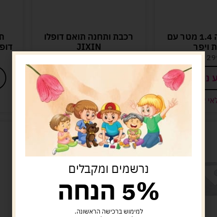
טרמפולינה 1.4 מטר עם
רכבת ותחנה תואם דופלו
תח
 ויפר
JIXIN
דופלו 53 חלקי
29
ש"ח
89.00
ש"ח
 נוסף
הוספה לסל
אי אזל
קיים במלאי
נרשמים ומקבלים
5% הנחה
למימוש ברכישה הראשונה.