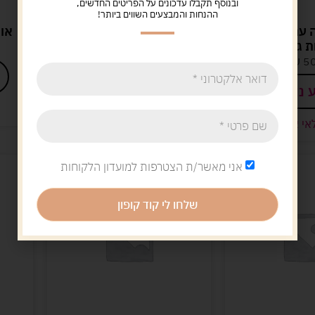
ובנוסף תקבלו עדכונים על הפריטים החדשים,
ההנחות והמבצעים השווים ביותר!
ה עם מעמד
אופני איזון מתכווננים
אופ
 גדולות
ורוד
5
ש"ח
139.00
ש"ח
 נוסף
הוספה לסל
אי אזל
נשארו במלאי רק 2
אני מאשר/ת הצטרפות למועדון הלקוחות
שלחו לי קוד קופון