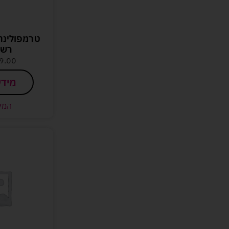
רשת
9.00
מידע
המל