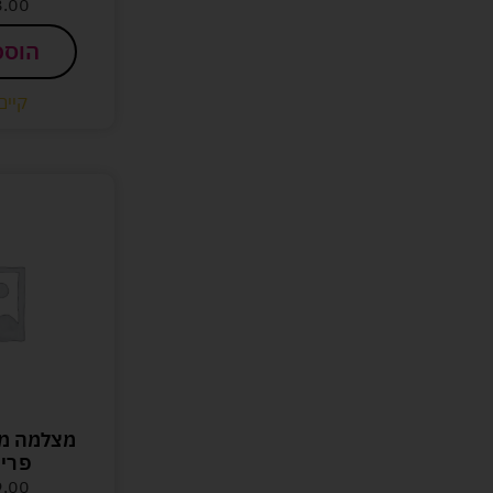
8.00
הוספ
קיים
מצלמה מד
פרינ
9.00