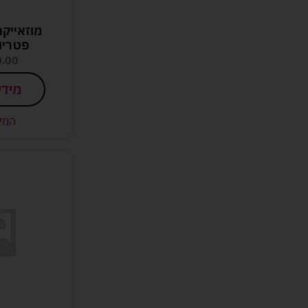
מוזאייק
פטריות
0.00
מידע
המל