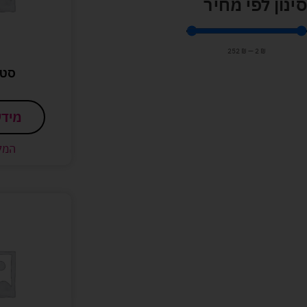
סינון לפי מחיר
252
₪
—
2
₪
סטי
מידע
המל