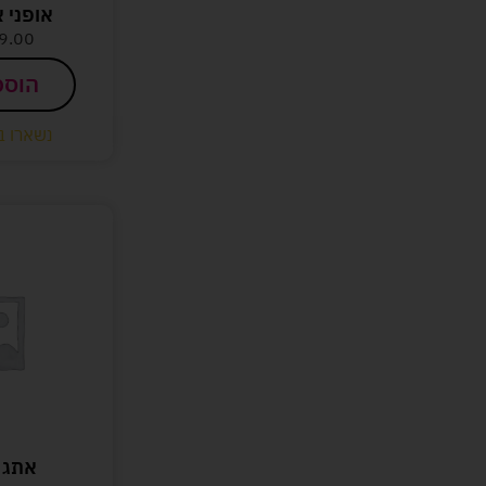
אופני א
9.00
הוספ
נשארו ב
אתגר