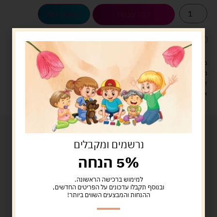
הוספה לסל
קנה עכשיו
לארוז את המוצר באריזת מתנה
5.00 ש"ח
?
מעל 329 ש"ח, משלוח עם שליח עד הבית חינם! – 0 ₪
משלוח עם שליח עד הבית: 29 ש"ח
זמן אספקה: עד 4 ימי עסקים.
איסוף עצמי: מ"ביתר טויס" רחוב בניין דוד 18, ביתר עילית.
נרשמים ומקבלים
5% הנחה
למימוש ברכישה הראשונה.
ובנוסף תקבלו עדכונים על הפריטים החדשים,
ההנחות והמבצעים השווים ביותר!