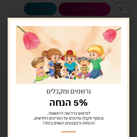
הוספה לסל
קנה עכשיו
לארוז את המוצר באריזת מתנה
5.00 ש"ח
?
מעל 329 ש"ח, משלוח עם שליח עד הבית חינם! – 0 ₪
משלוח עם שליח עד הבית: 29 ש"ח
זמן אספקה: עד 4 ימי עסקים.
איסוף עצמי: מ"ביתר טויס" רחוב בניין דוד 18, ביתר עילית.
נרשמים ומקבלים
5% הנחה
למימוש ברכישה הראשונה.
ובנוסף תקבלו עדכונים על הפריטים החדשים,
ההנחות והמבצעים השווים ביותר!