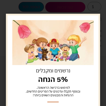
הוספה לסל
קנה עכשיו
לארוז את המוצר באריזת מתנה
5.00 ש"ח
?
מעל 329 ש"ח, משלוח עם שליח עד הבית חינם! – 0 ₪
משלוח עם שליח עד הבית: 29 ש"ח
זמן אספקה: עד 4 ימי עסקים.
איסוף עצמי: מ"ביתר טויס" רחוב בניין דוד 18, ביתר עילית.
נרשמים ומקבלים
5% הנחה
למימוש ברכישה הראשונה.
ובנוסף תקבלו עדכונים על הפריטים החדשים,
ההנחות והמבצעים השווים ביותר!