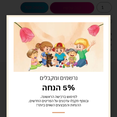
הוספה לסל
קנה עכשיו
לארוז את המוצר באריזת מתנה
5.00 ש"ח
?
מעל 329 ש"ח, משלוח עם שליח עד הבית חינם! – 0 ₪
משלוח עם שליח עד הבית: 29 ש"ח
זמן אספקה: עד 4 ימי עסקים.
איסוף עצמי: מ"ביתר טויס" רחוב בניין דוד 18, ביתר עילית.
נרשמים ומקבלים
5% הנחה
למימוש ברכישה הראשונה.
ובנוסף תקבלו עדכונים על הפריטים החדשים,
ההנחות והמבצעים השווים ביותר!