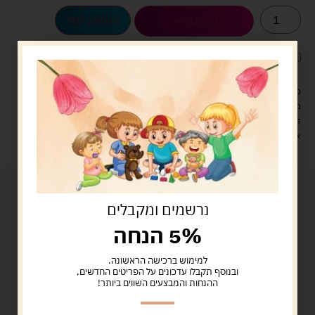
הוספה לסל
קנה עכשיו
לארוז את המוצר באריזת מתנה
5.00 ש"ח
?
מעל 329 ש"ח, משלוח עם שליח עד הבית חינם! – 0 ₪
משלוח עם שליח עד הבית: 29 ש"ח
זמן אספקה: עד 4 ימי עסקים.
איסוף עצמי: מ"ביתר טויס" רחוב בניין דוד 18, ביתר עילית.
נרשמים ומקבלים
5% הנחה
למימוש ברכישה הראשונה.
ובנוסף תקבלו עדכונים על הפריטים החדשים,
ההנחות והמבצעים השווים ביותר!