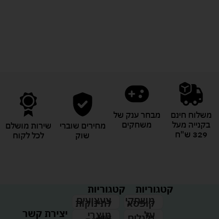
לעוד מוצרים במבצעים מיוחדים
משלוח חינם
מבחר ענק של
בקנייה מעל
משחקים
מחירים שוברי
שירות מושלם
329 ש"ח
שוק
לכל לקוח
קטגוריות
קטגוריות
צעצועים
משחקי
לתינוקות
קופסא
יצירת קשר
מוצרי
על
קיץ
גלגלים