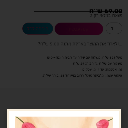
69.00
ש"ח
נשארו במלאי רק 2
הוספה לסל
קנה עכשיו
לארוז את המוצר באריזת מתנה
5.00 ש"ח
?
מעל 329 ש"ח, משלוח עם שליח עד הבית חינם! – 0 ₪
משלוח עם שליח עד הבית: 29 ש"ח
זמן אספקה: עד 4 ימי עסקים.
איסוף עצמי: מ"ביתר טויס" רחוב בניין דוד 18, ביתר עילית.