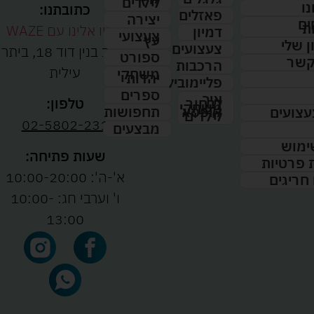
לילדים
נו
כתובתנו:
פאזלים
יצירה
ים
ת
נווטו אלינו עם WAZE
דמיון
צעצועי
עץ
 שלי
צעצועים
רחוב בנין דוד 18, ביתר
ספורט
קשר
הרכבות
עילית
משחקי
יהדות
פליימוביל
ספרים
איך
לבחור
טלפון:
משחקי
תחפושות
קופסא
עצועים
לילדים
02-5802-231
מבצעים
ימוש
שעות פתיחה:
ת פרטיות
א'-ה': 10:00-20:00
 חריגים
ו' וערבי חג: 10:00-
13:00