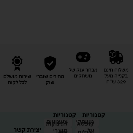
לעוד מוצרים במבצעים מיוחדים
משלוח חינם
מבחר ענק של
בקנייה מעל
משחקים
מחירים שוברי
שירות מושלם
329 ש"ח
שוק
לכל לקוח
קטגוריות
קטגוריות
צעצועים
משחקי
לתינוקות
קופסא
יצירת קשר
מוצרי
על
קיץ
גלגלים