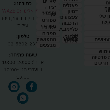
לילדים
נו
כתובתנו:
פאזלים
יצירה
ים
ת
נווטו אלינו עם WAZE
דמיון
צעצועי
עץ
 שלי
צעצועים
רחוב בנין דוד 18, ביתר
ספורט
קשר
הרכבות
עילית
משחקי
יהדות
פליימוביל
ספרים
איך
לבחור
טלפון:
משחקי
תחפושות
קופסא
עצועים
לילדים
02-5802-231
מבצעים
ימוש
שעות פתיחה:
ת פרטיות
א'-ה': 10:00-20:00
 חריגים
ו' וערבי חג: 10:00-
13:00