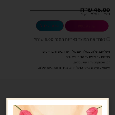
46.00
ש"ח
נשארו במלאי רק 1
הוספה לסל
קנה עכשיו
לארוז את המוצר באריזת מתנה
5.00 ש"ח
?
מעל 329 ש"ח, משלוח עם שליח עד הבית חינם! – 0 ₪
משלוח עם שליח עד הבית: 29 ש"ח
זמן אספקה: עד 4 ימי עסקים.
איסוף עצמי: מ"ביתר טויס" רחוב בניין דוד 18, ביתר עילית.