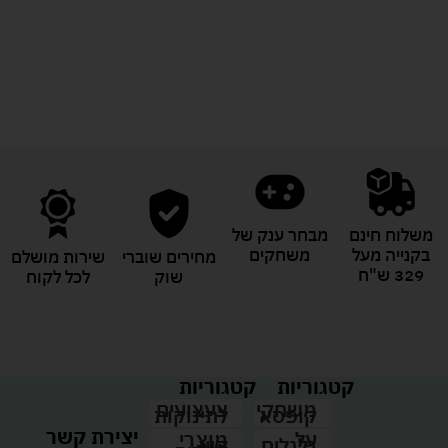
לעוד מוצרים במבצעים מיוחדים
משלוח חינם
מבחר ענק של
בקנייה מעל
משחקים
מחירים שוברי
שירות מושלם
329 ש"ח
שוק
לכל לקוח
קטגוריות
קטגוריות
צעצועים
משחקי
לתינוקות
קופסא
יצירת קשר
מוצרי
על
קיץ
גלגלים