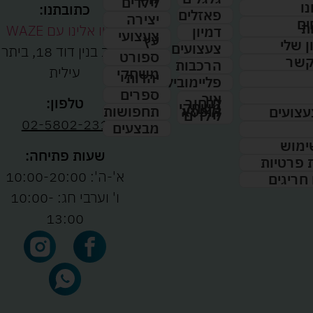
לילדים
נו
כתובתנו:
פאזלים
יצירה
ים
ת
נווטו אלינו עם WAZE
דמיון
צעצועי
עץ
 שלי
צעצועים
רחוב בנין דוד 18, ביתר
ספורט
קשר
הרכבות
עילית
משחקי
יהדות
פליימוביל
ספרים
איך
לבחור
טלפון:
משחקי
תחפושות
קופסא
עצועים
לילדים
02-5802-231
מבצעים
ימוש
שעות פתיחה:
ת פרטיות
א'-ה': 10:00-20:00
 חריגים
ו' וערבי חג: 10:00-
13:00