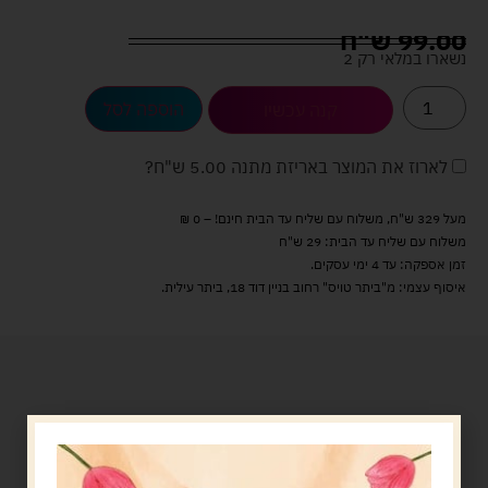
99.00
ש"ח
נשארו במלאי רק 2
הוספה לסל
קנה עכשיו
לארוז את המוצר באריזת מתנה
5.00 ש"ח
?
מעל 329 ש"ח, משלוח עם שליח עד הבית חינם! – 0 ₪
משלוח עם שליח עד הבית: 29 ש"ח
זמן אספקה: עד 4 ימי עסקים.
איסוף עצמי: מ"ביתר טויס" רחוב בניין דוד 18, ביתר עילית.