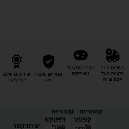
לעוד מוצרים במבצעים מיוחדים
משלוח חינם
מבחר ענק של
בקנייה מעל
משחקים
מחירים שוברי
שירות מושלם
329 ש"ח
שוק
לכל לקוח
קטגוריות
קטגוריות
צעצועים
משחקי
לתינוקות
קופסא
יצירת קשר
מוצרי
על
קיץ
גלגלים