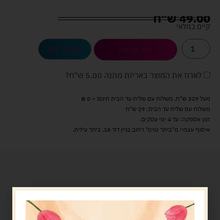
49.00
ש"ח
קיים במלאי
הוספה לסל
קנה עכשיו
לארוז את המוצר באריזת מתנה
5.00 ש"ח
?
מעל 329 ש"ח, משלוח עם שליח עד הבית חינם! – 0 ₪
משלוח עם שליח עד הבית: 29 ש"ח
זמן אספקה: עד 4 ימי עסקים.
איסוף עצמי: מ"ביתר טויס" רחוב בניין דוד 18, ביתר עילית.