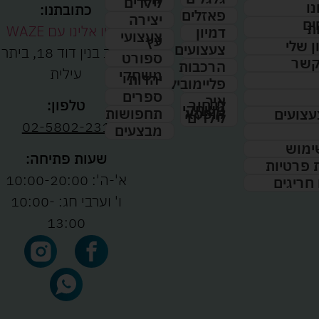
לילדים
נו
כתובתנו:
פאזלים
יצירה
ים
ת
נווטו אלינו עם WAZE
דמיון
צעצועי
עץ
 שלי
צעצועים
רחוב בנין דוד 18, ביתר
ספורט
קשר
הרכבות
עילית
משחקי
יהדות
פליימוביל
ספרים
איך
לבחור
טלפון:
משחקי
תחפושות
קופסא
עצועים
לילדים
02-5802-231
מבצעים
ימוש
שעות פתיחה:
ת פרטיות
א'-ה': 10:00-20:00
 חריגים
ו' וערבי חג: 10:00-
13:00