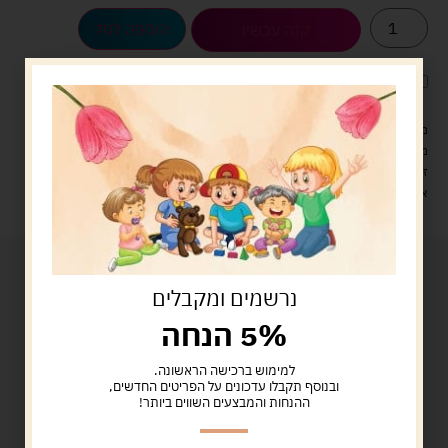
הוספה לסל
קנה עכשיו
לארוז את המוצר באריזת מתנה
5.00 ש"ח
?
מעל 329 ש"ח, משלוח עם שליח עד הבית חינם! – 0 ₪
משלוח עם שליח עד הבית: 29 ש"ח
זמן אספקה: עד 4 ימי עסקים.
איסוף עצמי: מ"ביתר טויס" רחוב בניין דוד 18, ביתר עילית.
נרשמים ומקבלים
5% הנחה
למימוש ברכישה הראשונה.
ובנוסף תקבלו עדכונים על הפריטים החדשים,
ההנחות והמבצעים השווים ביותר!