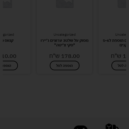
tegorized
Uncategorized
Uncatego
קטאן יורדי הים תוספת ל5-6
מסוק על שלט3 ערוצים ג'יירו
קנווס 30*40
קנים
"סקי צ'יטה"
10
ש"ח
178.00
ש"ח
10.00
פה לסל
הוספה לסל
הוספה ל
לעוד מוצרים במבצעים מיוחדים