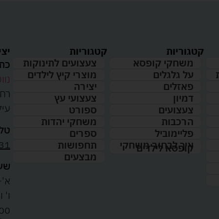
קטגוריות
קטגוריות
יצי
משחקי קופסא
צעצועים לתינוקות
כתו
על גלגלים
מוצרי קיץ לילדים
נווט
פאזלים
יצירה
דמיון
צעצועי עץ
עיל
צעצועים
ספורט
הרכבות
משחקי יהדות
טלפ
פליימוביל
ספרים
31
איך לבחור משחקי
תחפושות
קופסא לילדים
מבצעים
שעו
א'-ה': 
00