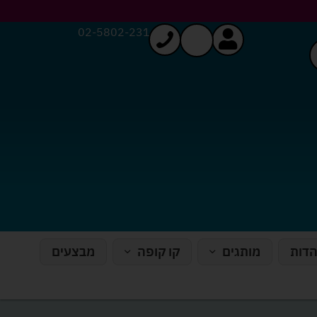
02-5802-231
הדות
מותגים
קו קופה
מבצעים