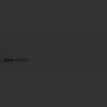
משלוח
חינם
בק