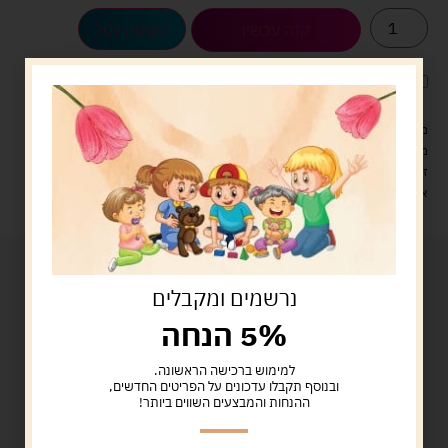
הוספה לסל
קנה עכשיו
לארוז את המוצר באריזת מתנה
5.00 ש"ח
?
מעל 329 ש"ח, משלוח עם שליח עד הבית חינם! – 0 ₪
משלוח עם שליח עד הבית: 29 ש"ח
זמן אספקה: עד 4 ימי עסקים.
איסוף עצמי: מ"ביתר טויס" רחוב בניין דוד 18, ביתר עילית.
נרשמים ומקבלים
5% הנחה
למימוש ברכישה הראשונה.
ובנוסף תקבלו עדכונים על הפריטים החדשים,
ההנחות והמבצעים השווים ביותר!