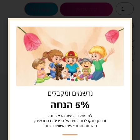
הוספה לסל
קנה עכשיו
לארוז את המוצר באריזת מתנה
5.00 ש"ח
?
מעל 329 ש"ח, משלוח עם שליח עד הבית חינם! – 0 ₪
משלוח עם שליח עד הבית: 29 ש"ח
זמן אספקה: עד 4 ימי עסקים.
איסוף עצמי: מ"ביתר טויס" רחוב בניין דוד 18, ביתר עילית.
נרשמים ומקבלים
5% הנחה
למימוש ברכישה הראשונה.
ובנוסף תקבלו עדכונים על הפריטים החדשים,
ההנחות והמבצעים השווים ביותר!