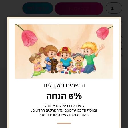
הוספה לסל
קנה עכשיו
לארוז את המוצר באריזת מתנה
5.00 ש"ח
?
מעל 329 ש"ח, משלוח עם שליח עד הבית חינם! – 0 ₪
משלוח עם שליח עד הבית: 29 ש"ח
זמן אספקה: עד 4 ימי עסקים.
איסוף עצמי: מ"ביתר טויס" רחוב בניין דוד 18, ביתר עילית.
נרשמים ומקבלים
5% הנחה
למימוש ברכישה הראשונה.
ובנוסף תקבלו עדכונים על הפריטים החדשים,
ההנחות והמבצעים השווים ביותר!