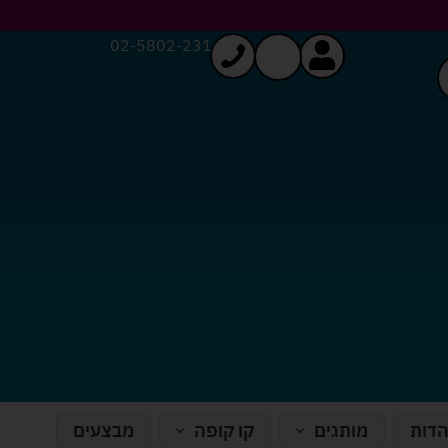
02-5802-231
הדות
מותגים
קו קופה
מבצעים