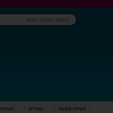
משחקי קופסא
פאזלים
צעצועי