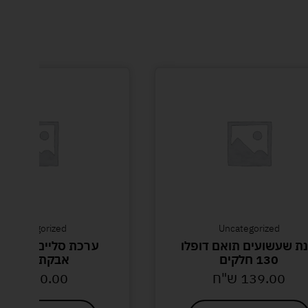
Uncategorized
Uncategorized
נת שעשועים תואם דופלו
ערכת סליים במארז 
130 חלקים
אבקת כביסה
139.00
ש"ח
50.00
ש"ח