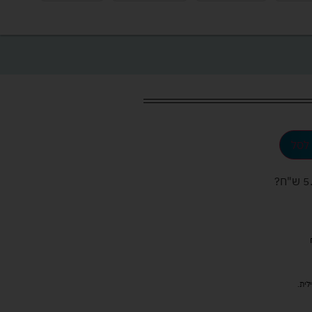
לסל
ש"ח
?