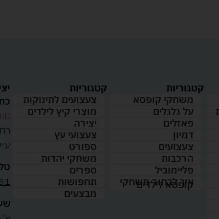
קטגוריות
קטגוריות
יצי
משחקי קופסא
צעצועים לתינוקות
כתו
על גלגלים
מוצרי קיץ לילדים
נווט
פאזלים
יצירה
דמיון
צעצועי עץ
עיל
צעצועים
ספורט
הרכבות
משחקי יהדות
טלפ
פליימוביל
ספרים
31
איך לבחור משחקי
תחפושות
קופסא לילדים
מבצעים
שעו
א'-ה': 