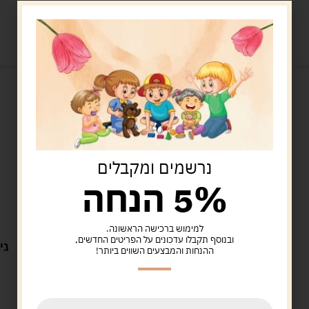
מוצרים קשורים
נרשמים ומקבלים
5% הנחה
למימוש ברכישה הראשונה.
Uncategorized
ובנוסף תקבלו עדכונים על הפריטים החדשים,
לפני אחרי ומה שבינהם
גי
ההנחות והמבצעים השווים ביותר!
40.00
ש"ח