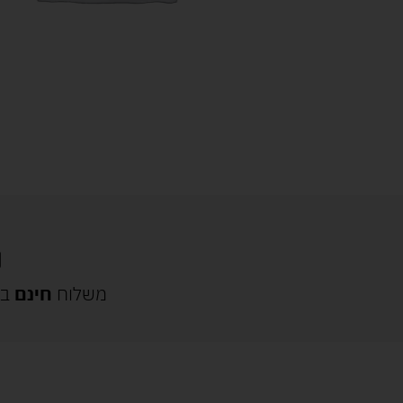
משלוח
חינם
בק