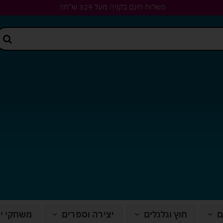
משלוח חינם בקניה מעל 329 ש"ח!!
ם
חוץ וגלגלים
יצירה וספרים
משחקי י