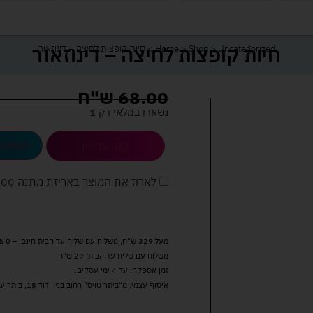
חיות קופצות לחיצה – דינוזאור
Uncategorized
>
Shop
>
Home
>
חיות קופצות לחיצה – דינוזאור
68.00
ש"ח
נשארו במלאי רק 1
הוספה 
קנה עכשיו
לארוז את המוצר באריזת מתנה
5.00 
מעל 329 ש"ח, משלוח עם שליח עד הבית חינם! – 0 ₪
משלוח עם שליח עד הבית: 29 ש"ח
זמן אספקה: עד 4 ימי עסקים.
איסוף עצמי: מ"ביתר טויס" רחוב בניין דוד 18, ביתר עילית.