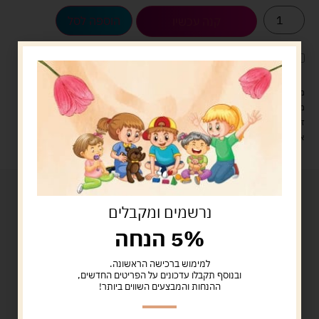
הוספה לסל
קנה עכשיו
לארוז את המוצר באריזת מתנה
5.00 ש"ח
?
מעל 329 ש"ח, משלוח עם שליח עד הבית חינם! – 0 ₪
משלוח עם שליח עד הבית: 29 ש"ח
זמן אספקה: עד 4 ימי עסקים.
איסוף עצמי: מ"ביתר טויס" רחוב בניין דוד 18, ביתר עילית.
נרשמים ומקבלים
5% הנחה
למימוש ברכישה הראשונה.
ובנוסף תקבלו עדכונים על הפריטים החדשים,
ההנחות והמבצעים השווים ביותר!