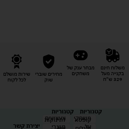
לעוד מוצרים במבצעים מיוחדים
משלוח חינם
מבחר ענק של
בקנייה מעל
משחקים
מחירים שוברי
שירות מושלם
329 ש"ח
שוק
לכל לקוח
קטגוריות
קטגוריות
צעצועים
משחקי
לתינוקות
קופסא
יצירת קשר
מוצרי
על
קיץ
גלגלים