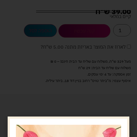
39.00
ש"ח
קיים במלאי
הוספה לסל
קנה עכשיו
לארוז את המוצר באריזת מתנה
5.00 ש"ח
?
מעל 329 ש"ח, משלוח עם שליח עד הבית חינם! – 0 ₪
משלוח עם שליח עד הבית: 29 ש"ח
זמן אספקה: עד 4 ימי עסקים.
איסוף עצמי: מ"ביתר טויס" רחוב בניין דוד 18, ביתר עילית.