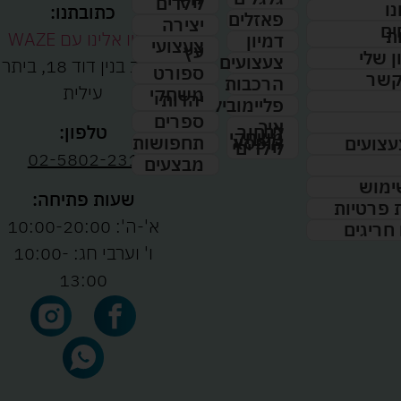
לילדים
נו
כתובתנו:
פאזלים
יצירה
ים
ת
נווטו אלינו עם WAZE
דמיון
צעצועי
עץ
 שלי
צעצועים
רחוב בנין דוד 18, ביתר
ספורט
קשר
הרכבות
עילית
משחקי
יהדות
פליימוביל
ספרים
איך
לבחור
טלפון:
משחקי
תחפושות
קופסא
עצועים
לילדים
02-5802-231
מבצעים
ימוש
שעות פתיחה:
ת פרטיות
א'-ה': 10:00-20:00
 חריגים
ו' וערבי חג: 10:00-
13:00