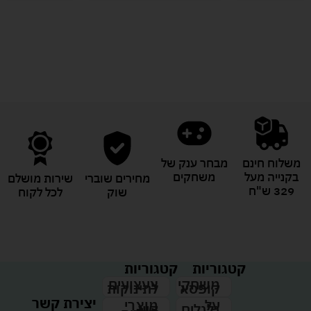
לעוד מוצרים במבצעים מיוחדים
משלוח חינם
מבחר ענק של
בקנייה מעל
משחקים
מחירים שוברי
שירות מושלם
329 ש"ח
שוק
לכל לקוח
קטגוריות
קטגוריות
צעצועים
משחקי
לתינוקות
קופסא
יצירת קשר
מוצרי
על
קיץ
גלגלים