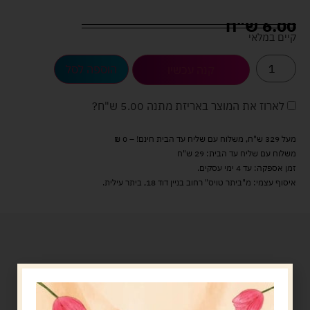
6.00
ש"ח
קיים במלאי
הוספה לסל
קנה עכשיו
לארוז את המוצר באריזת מתנה
5.00 ש"ח
?
מעל 329 ש"ח, משלוח עם שליח עד הבית חינם! – 0 ₪
משלוח עם שליח עד הבית: 29 ש"ח
זמן אספקה: עד 4 ימי עסקים.
איסוף עצמי: מ"ביתר טויס" רחוב בניין דוד 18, ביתר עילית.