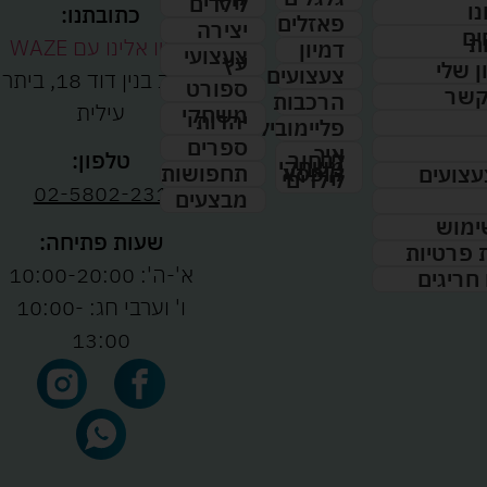
לילדים
נו
כתובתנו:
פאזלים
יצירה
ים
ת
נווטו אלינו עם WAZE
דמיון
צעצועי
עץ
 שלי
צעצועים
רחוב בנין דוד 18, ביתר
ספורט
קשר
הרכבות
עילית
משחקי
יהדות
פליימוביל
ספרים
איך
לבחור
טלפון:
משחקי
תחפושות
קופסא
עצועים
לילדים
02-5802-231
מבצעים
ימוש
שעות פתיחה:
ת פרטיות
א'-ה': 10:00-20:00
 חריגים
ו' וערבי חג: 10:00-
13:00