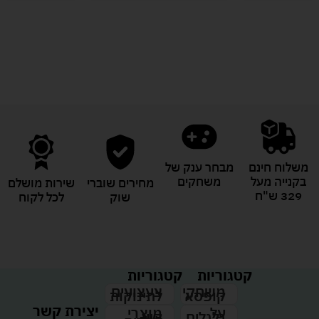
לעוד מוצרים במבצעים מיוחדים
משלוח חינם
מבחר ענק של
בקנייה מעל
משחקים
מחירים שוברי
שירות מושלם
329 ש"ח
שוק
לכל לקוח
קטגוריות
קטגוריות
צעצועים
משחקי
לתינוקות
קופסא
יצירת קשר
מוצרי
על
קיץ
גלגלים