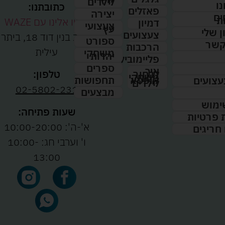
לילדים
נו
כתובתנו:
פאזלים
יצירה
ים
ת
נווטו אלינו עם WAZE
דמיון
צעצועי
עץ
 שלי
צעצועים
רחוב בנין דוד 18, ביתר
ספורט
קשר
הרכבות
עילית
משחקי
יהדות
פליימוביל
ספרים
איך
לבחור
טלפון:
משחקי
תחפושות
קופסא
עצועים
לילדים
02-5802-231
מבצעים
ימוש
שעות פתיחה:
ת פרטיות
א'-ה': 10:00-20:00
 חריגים
ו' וערבי חג: 10:00-
13:00