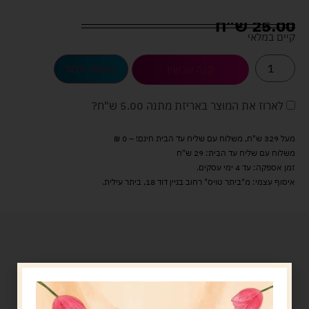
25.00
ש"ח
קיים במלאי
הוספה לסל
קנה עכשיו
לארוז את המוצר באריזת מתנה
5.00 ש"ח
?
מעל 329 ש"ח, משלוח עם שליח עד הבית חינם! – 0 ₪
משלוח עם שליח עד הבית: 29 ש"ח
זמן אספקה: עד 4 ימי עסקים.
איסוף עצמי: מ"ביתר טויס" רחוב בניין דוד 18, ביתר עילית.