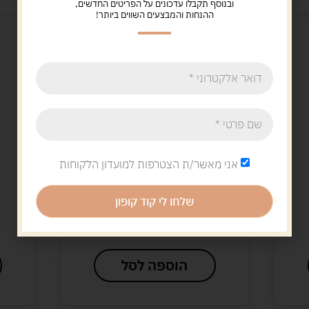
ובנוסף תקבלו עדכונים על הפריטים החדשים,
ההנחות והמבצעים השווים ביותר!
אני מאשר/ת הצטרפות למועדון הלקוחות
Uncategorized
חבל קפיצה עם ידית עץ
שלחו לי קוד קופון
24.00
ש"ח
הוספה לסל