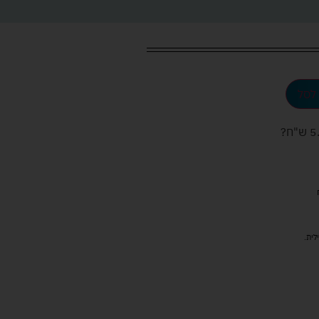
לסל
ש"ח
?