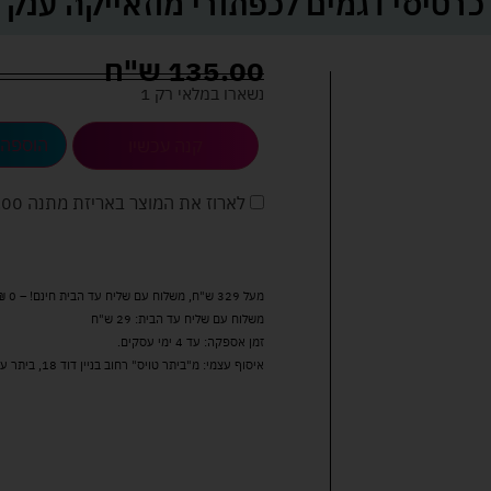
כרטיסי דגמים לכפתורי מוזאייקה ענק
135.00
ש"ח
נשארו במלאי רק 1
הוספה 
קנה עכשיו
לארוז את המוצר באריזת מתנה
5.00 
מעל 329 ש"ח, משלוח עם שליח עד הבית חינם! – 0 ₪
משלוח עם שליח עד הבית: 29 ש"ח
זמן אספקה: עד 4 ימי עסקים.
איסוף עצמי: מ"ביתר טויס" רחוב בניין דוד 18, ביתר עילית.