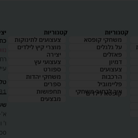
קטגוריות
קטגוריות
יצי
משחקי קופסא
צעצועים לתינוקות
כתו
על גלגלים
מוצרי קיץ לילדים
נווט
פאזלים
יצירה
דמיון
צעצועי עץ
עיל
צעצועים
ספורט
הרכבות
משחקי יהדות
טלפ
פליימוביל
ספרים
31
איך לבחור משחקי
תחפושות
קופסא לילדים
מבצעים
שעו
א'-ה': 
00