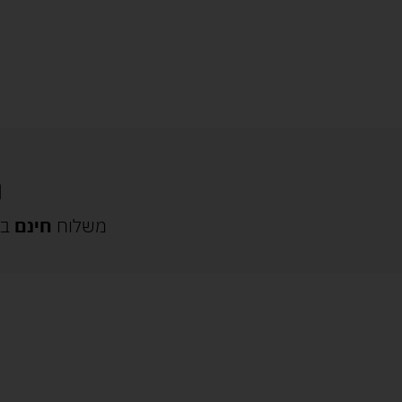
משלוח
חינם
בק