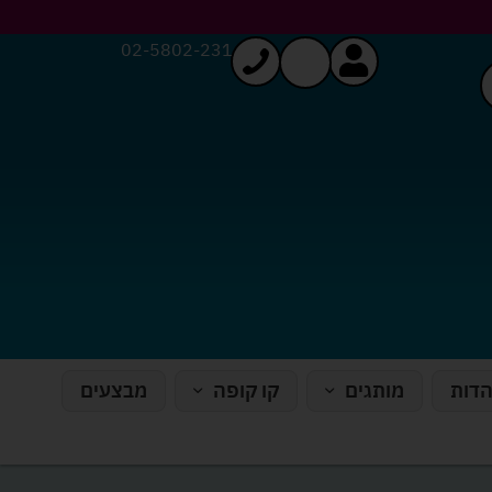
02-5802-231
הדות
מותגים
קו קופה
מבצעים