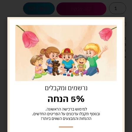
הוספה לסל
קנה עכשיו
לארוז את המוצר באריזת מתנה
5.00 ש"ח
?
מעל 329 ש"ח, משלוח עם שליח עד הבית חינם! – 0 ₪
משלוח עם שליח עד הבית: 29 ש"ח
זמן אספקה: עד 4 ימי עסקים.
איסוף עצמי: מ"ביתר טויס" רחוב בניין דוד 18, ביתר עילית.
נרשמים ומקבלים
5% הנחה
למימוש ברכישה הראשונה.
ובנוסף תקבלו עדכונים על הפריטים החדשים,
ההנחות והמבצעים השווים ביותר!