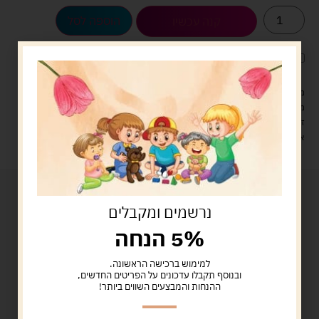
הוספה לסל
קנה עכשיו
לארוז את המוצר באריזת מתנה
5.00 ש"ח
?
מעל 329 ש"ח, משלוח עם שליח עד הבית חינם! – 0 ₪
משלוח עם שליח עד הבית: 29 ש"ח
זמן אספקה: עד 4 ימי עסקים.
איסוף עצמי: מ"ביתר טויס" רחוב בניין דוד 18, ביתר עילית.
נרשמים ומקבלים
5% הנחה
למימוש ברכישה הראשונה.
ובנוסף תקבלו עדכונים על הפריטים החדשים,
ההנחות והמבצעים השווים ביותר!