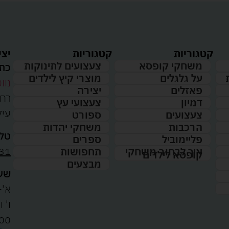
קטגוריות
קטגוריות
יצי
משחקי קופסא
צעצועים לתינוקות
כתו
על גלגלים
מוצרי קיץ לילדים
נווט
פאזלים
יצירה
דמיון
צעצועי עץ
עיל
צעצועים
ספורט
הרכבות
משחקי יהדות
טלפ
פליימוביל
ספרים
31
איך לבחור משחקי
תחפושות
קופסא לילדים
מבצעים
שעו
א'-ה': 
00