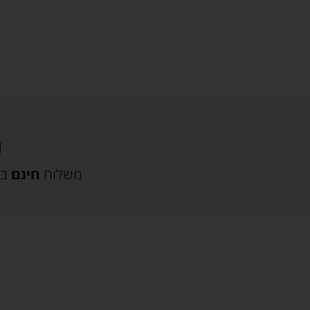
משלוח
חינם
בק