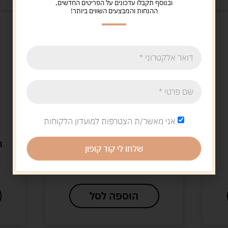
ובנוסף תקבלו עדכונים על הפריטים החדשים,
ההנחות והמבצעים השווים ביותר!
אני מאשר/ת הצטרפות למועדון הלקוחות
Uncategorized
דוקים עץ בקופסא
ה
שלחו לי קוד קופון
5.00
ש"ח
הוספה לסל