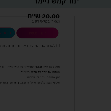
מד קמש גיימז
20.00
ש"ח
נשארו במלאי רק 1
הוספה 
קנה עכשיו
לארוז את המוצר באריזת מתנה
5.00 
מעל 329 ש"ח, משלוח עם שליח עד הבית חינם! – 0 ₪
משלוח עם שליח עד הבית: 29 ש"ח
זמן אספקה: עד 4 ימי עסקים.
איסוף עצמי: מ"ביתר טויס" רחוב בניין דוד 18, ביתר עילית.