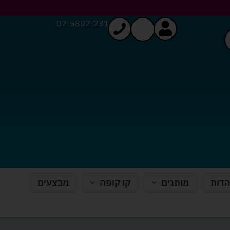
02-5802-231
הדות
מותגים
קו קופה
מבצעים