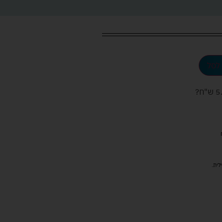
לסל
ש"ח
?