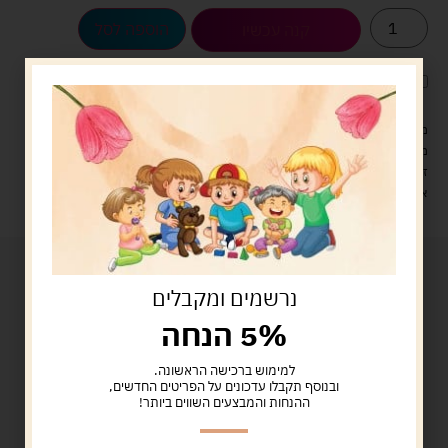
הוספה לסל
קנה עכשיו
לארוז את המוצר באריזת מתנה
5.00 ש"ח
?
מעל 329 ש"ח, משלוח עם שליח עד הבית חינם! – 0 ₪
משלוח עם שליח עד הבית: 29 ש"ח
זמן אספקה: עד 4 ימי עסקים.
איסוף עצמי: מ"ביתר טויס" רחוב בניין דוד 18, ביתר עילית.
נרשמים ומקבלים
5% הנחה
למימוש ברכישה הראשונה.
ובנוסף תקבלו עדכונים על הפריטים החדשים,
ההנחות והמבצעים השווים ביותר!