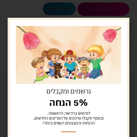
הוספה לסל
קנה עכשיו
לארוז את המוצר באריזת מתנה
5.00 ש"ח
?
מעל 329 ש"ח, משלוח עם שליח עד הבית חינם! – 0 ₪
משלוח עם שליח עד הבית: 29 ש"ח
זמן אספקה: עד 4 ימי עסקים.
איסוף עצמי: מ"ביתר טויס" רחוב בניין דוד 18, ביתר עילית.
נרשמים ומקבלים
5% הנחה
למימוש ברכישה הראשונה.
ובנוסף תקבלו עדכונים על הפריטים החדשים,
ההנחות והמבצעים השווים ביותר!