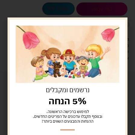
הוספה לסל
קנה עכשיו
לארוז את המוצר באריזת מתנה
5.00 ש"ח
?
מעל 329 ש"ח, משלוח עם שליח עד הבית חינם! – 0 ₪
משלוח עם שליח עד הבית: 29 ש"ח
זמן אספקה: עד 4 ימי עסקים.
איסוף עצמי: מ"ביתר טויס" רחוב בניין דוד 18, ביתר עילית.
נרשמים ומקבלים
5% הנחה
למימוש ברכישה הראשונה.
ובנוסף תקבלו עדכונים על הפריטים החדשים,
ההנחות והמבצעים השווים ביותר!